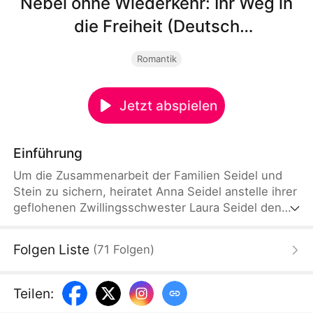
Nebel ohne Wiederkehr: Ihr Weg in
die Freiheit (Deutsch
Synchronisiert)
Romantik
Jetzt abspielen
Einführung
Um die Zusammenarbeit der Familien Seidel und
Stein zu sichern, heiratet Anna Seidel anstelle ihrer
geflohenen Zwillingsschwester Laura Seidel den
wohlhabenden Leo Stein, der jedoch Nadine Vogt
liebt. Drei Jahre lang lebt Anna als gedemütigte
Folgen Liste
(
71
Folgen
)
Ersatzbraut und erträgt Kälte, Missverständnisse
und Verletzungen. Nach Ablauf der Frist erlangt sie
ihre Freiheit und findet schließlich wahre Liebe an
Teilen
:
der Seite von Jonas Berger.