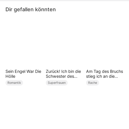
Dir gefallen könnten
Sein Engel War Die
Zurück! Ich bin die
Am Tag des Bruchs
Hölle
Schwester des
stieg ich an die
CEOs
Spitze
Romantik
Superfrauen
Rache