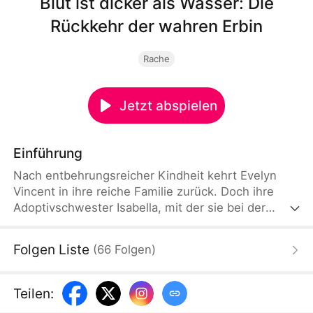
Blut ist dicker als Wasser: Die
Rückkehr der wahren Erbin
Rache
Jetzt abspielen
Einführung
Nach entbehrungsreicher Kindheit kehrt Evelyn
Vincent in ihre reiche Familie zurück. Doch ihre
Adoptivschwester Isabella, mit der sie bei der
Geburt vertauscht wurde, hat ihren Platz
eingenommen. Mit scharfem Verstand kämpft
Folgen Liste
(
66
Folgen
)
Evelyn gegen die voreingenommene Familie und
ihre Rivalin - vom Schulkonflikt bis zum
Firmenkrieg...
Teilen
: