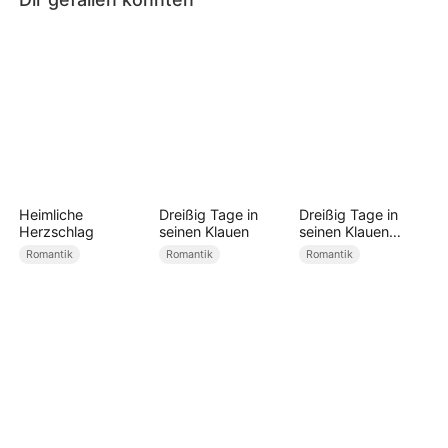
Heimliche
Dreißig Tage in
Dreißig Tage in
Herzschlag
seinen Klauen
seinen Klauen
(Deutsch
Romantik
Romantik
Romantik
Synchronisiert)