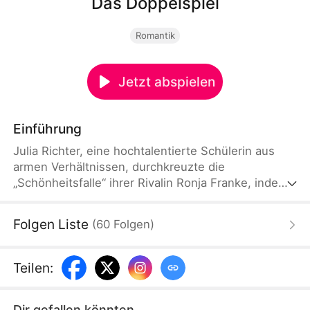
Das Doppelspiel
Romantik
Jetzt abspielen
Einführung
Julia Richter, eine hochtalentierte Schülerin aus
armen Verhältnissen, durchkreuzte die
„Schönheitsfalle“ ihrer Rivalin Ronja Franke, indem
sie den Eindruck erweckte, ihre Studien aus Liebe
zu vernachlässigen. Am Tag der Veröffentlichung
Folgen Liste
(
60
Folgen
)
der Prüfungsergebnisse erzielte sie das beste
Resultat und deckte die Missetaten ihrer Rivalin
auf.
Teilen
:
Dir gefallen könnten