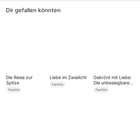
zurück, und die Familie wurde vereint.
Dir gefallen könnten
Die Reise zur
Liebe im Zwielicht
Gekrönt mit Liebe:
Spitze
Die unbesiegbare
Familie
Super-Mama
Familie
Familie