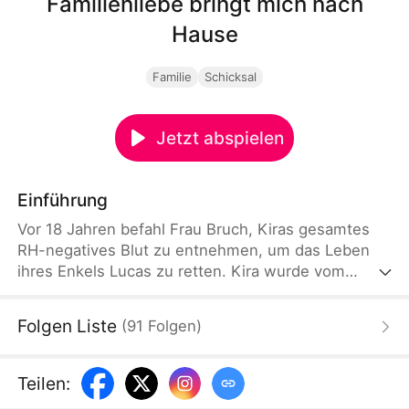
Familienliebe bringt mich nach
Hause
Familie
Schicksal
Jetzt abspielen
Einführung
Vor 18 Jahren befahl Frau Bruch, Kiras gesamtes
RH-negatives Blut zu entnehmen, um das Leben
ihres Enkels Lucas zu retten. Kira wurde vom
Butler mitten im Nirgendwo ausgesetzt und
musste auf ihren Tod warten. Sie wurde jedoch
Folgen Liste
(
91
Folgen
)
von Frank entdeckt, mit einer neuen Name Emilia.
Die Bruchs suchte verzweifelt nach Kira. Nina
Scholz gab sich als Kira aus, wurde schließlich
Teilen
:
entlarvt. Emilia kehrte dank Anna und Lucke