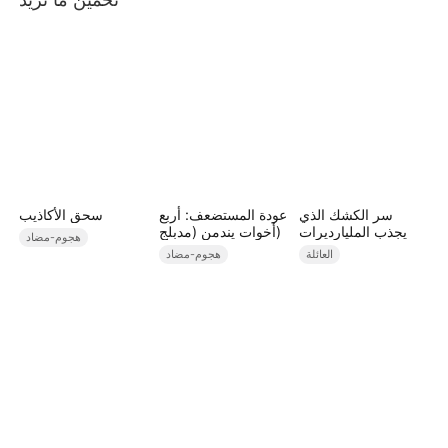
سر الكشك الذي
عودة المستضعف: أربع
سحق الأكاذيب
يجذب المليارديرات
أخوات يندمن (مدبلج)
هجوم-مضاد
العائلة
هجوم-مضاد