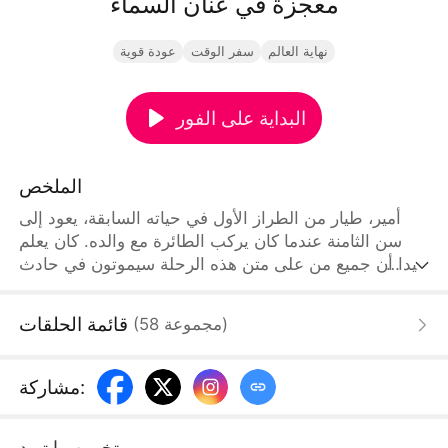
معجزة في عنان السماء
نهاية العالم
سفر الوقت
عودة قوية
البداية على الفور
الملخص
أمير، طيار من الطراز الأول في حياته السابقة، يعود إلى
سن الثامنة عندما كان يركب الطائرة مع والده. كان يعلم
جيدا أن جميع من على متن هذه الرحلة سيموتون في حادث
تحطم بعد الإقلاع. على ارتفاع تسعة آلاف متر، تشتعل
النيران في أجنحة الطائرة، وتهب الرياح الباردة عبر
قائمة الحلقات
)
مجموعة
58
(
المقصورة الممزقة، ويكون الجميع في خطر محدق، في
هذه اللحظة، يجب عليه بجسمه الطفولي البالغ ثماني
سنوات أن يمنع تحطم الطائرة، وينقذ والده الذي مات
:
مشاركة
لحمايته في ذلك الوقت، بالإضافة إلى المئات من الركاب
على الطائرة
تخمين ما تريد