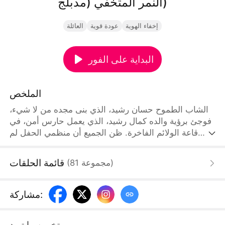
النمر المتخفي (مدبلج)
إخفاء الهوية
عودة قوية
العائلة
البداية على الفور
الملخص
الشاب الطموح حسان رشيد، الذي بنى مجده من لا شيء،
فوجئ برؤية والده كمال رشيد، الذي يعمل حارس أمن، في
قاعة الولائم الفاخرة. ظن الجميع أن منظمي الحفل لم
يحرجوا والده بدافع الاحترام لحسن.لكن تصرفات كمال
المحرجة تكررت حتى شعر حسان بالخزي أمام الحضور.
قائمة الحلقات
)
مجموعة
81
(
غير أن ما لا يعلمه أحد هو أن هذا الرجل المهمل في
مظهره، والذي يستخف بأبسط قواعد النخبة، ليس سوى
عملاق سابق في عالم الأعمال، قد ودع الماضي واختار
:
مشاركة
التخفي
تخمين ما تريد