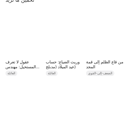
من قاع الظلم إلى قمة
وريث الضياع: حساب
عقول لا تعرف
المجد
عيد الميلاد (مدبلج)
المستحيل: مهندس
المستقبل يغير وجه
الضعف-إلى-القوي
العائلة
العائلة
الماضي (مدبلج)